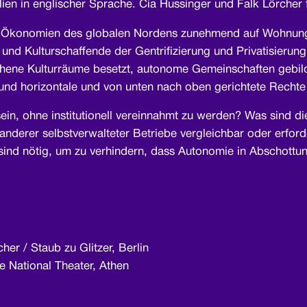
lien in englischer Sprache. Cia Hussinger und Falk Lörcher f
ellen Ökonomien des globalen Nordens zunehmend auf Wohnung
n und Kulturschaffende der Gentrifizierung und Privatisierun
ehene Kulturräume besetzt, autonome Gemeinschaften gebild
und horizontale und von unten nach oben gerichtete Rechte 
n, ohne institutionell vereinnahmt zu werden? Was sind di
nderer selbstverwalteter Betriebe vergleichbar oder erforde
ind nötig, um zu verhindern, dass Autonomie in Abschottu
her / Staub zu Glitzer, Berlin
 National Theater, Athen