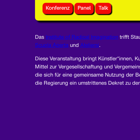
Konferenz
Panel
Talk
Das
Institute of Radical Imagination
trifft St
Scuola Aperta
und
Ateliersi
.
Diese Veranstaltung bringt Künstler*innen, 
Mittel zur Vergesellschaftung und Vergemeins
die sich für eine gemeinsame Nutzung der Ber
die Regierung ein umstrittenes Dekret zu den