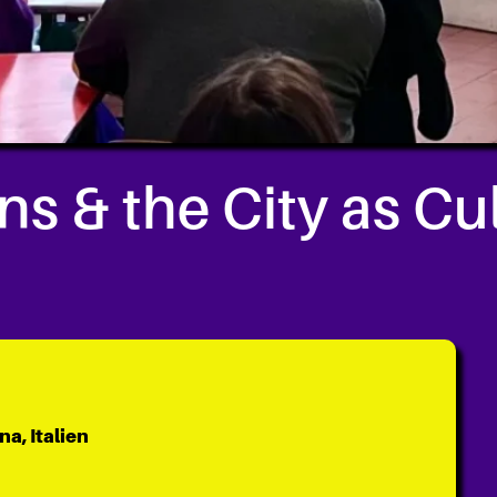
s & the City as Cul
na, Italien