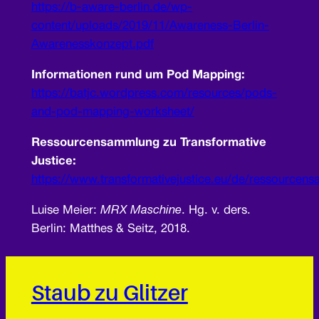
https://b-aware-berlin.de/wp-
content/uploads/2019/11/Awareness-Berlin-
Awarenesskonzept.pdf
Informationen rund um Pod Mapping:
https://batjc.wordpress.com/resources/pods-
and-pod-mapping-worksheet/
Ressourcensammlung zu Transformative
Justice:
https://www.transformativejustice.eu/de/ressourcen
Luise Meier:
MRX Maschine
. Hg. v. ders.
Berlin: Matthes & Seitz, 2018.
Staub zu Glitzer