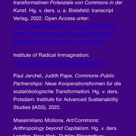
transformativen Potenziale von Commons in der
Kunst.
Hg. v. ders. u. a. Bielefeld: transcript
Verlag, 2022. Open Access unter:
https://www.transcript-verlag.de/978-3-8376-
6404-1/commoning-art-die-transformativen-
potenziale-von-commons-in-der-kunst/
Institute of Radical Immagination:
https://instituteofradicalimagination.org/
Paul Jerchel, Judith Pape.
Commons-Public
Partnerships: Neue Kooperationsformen für die
sozialökologische Transformation.
Hg. v. ders.
Potsdam: Institute for Advanced Sustainability
Studies (IASS), 2022.
Massimiliano Mollona.
Art/Commons:
Anthropology beyond Capitalism.
Hg. v. ders.