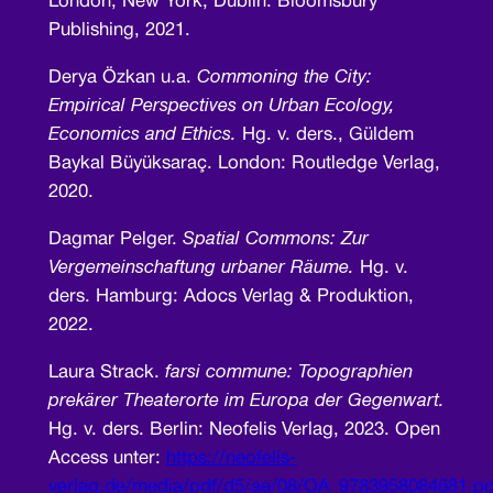
London, New York, Dublin: Bloomsbury
Publishing, 2021.
Derya Özkan u.a.
Commoning the City:
Empirical Perspectives on Urban Ecology,
Economics and Ethics.
Hg. v. ders., Güldem
Baykal Büyüksaraç. London: Routledge Verlag,
2020.
Dagmar Pelger.
Spatial Commons: Zur
Vergemeinschaftung urbaner Räume.
Hg. v.
ders. Hamburg: Adocs Verlag & Produktion,
2022.
Laura Strack.
farsi commune: Topographien
prekärer Theaterorte im Europa der Gegenwart.
Hg. v. ders. Berlin: Neofelis Verlag, 2023. Open
Access unter:
https://neofelis-
verlag.de/media/pdf/d5/ae/08/OA_9783958084681.pd