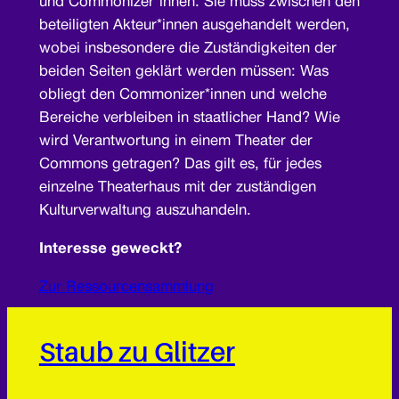
und Commonizer*innen. Sie muss zwischen den
beteiligten Akteur*innen ausgehandelt werden,
wobei insbesondere die Zuständigkeiten der
beiden Seiten geklärt werden müssen: Was
obliegt den Commonizer*innen und welche
Bereiche verbleiben in staatlicher Hand? Wie
wird Verantwortung in einem Theater der
Commons getragen? Das gilt es, für jedes
einzelne Theaterhaus mit der zuständigen
Kulturverwaltung auszuhandeln.
Interesse geweckt?
Zur Ressourcensammlung
Staub zu Glitzer