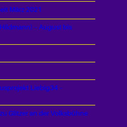
seit März 2021
-Hildmann) – August bis
usprojekt Liebig34 –
u Glitzer an der Volksbühne