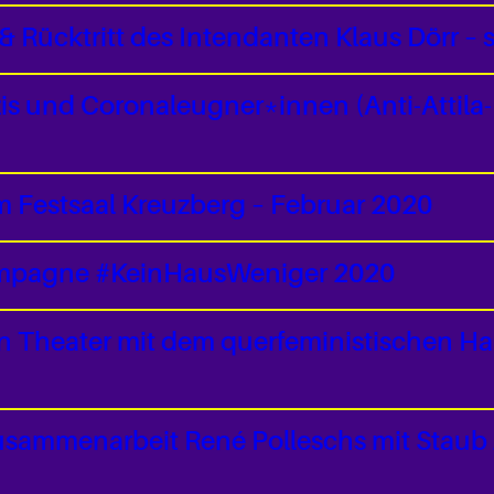
 Rücktritt des Intendanten Klaus Dörr – 
zis und Coronaleugner*innen (Anti-Attila
m Festsaal Kreuzberg – Februar 2020
 Kampagne #KeinHausWeniger 2020
n Theater mit dem querfeministischen Ha
sammenarbeit René Polleschs mit Staub z