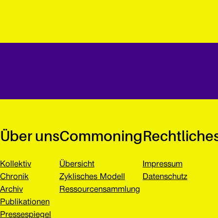
Über uns
Commoning
Rechtliche
Kollektiv
Übersicht
Impressum
Chronik
Zyklisches Modell
Datenschutz
Archiv
Ressourcensammlung
Publikationen
Pressespiegel