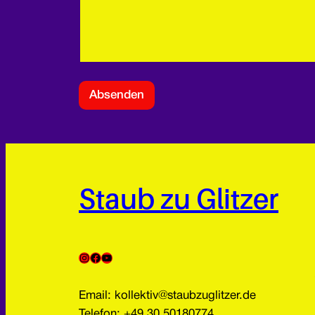
Absenden
Staub zu Glitzer
Instagram
Facebook
YouTube
Email: kollektiv@staubzuglitzer.de
Telefon: +49 30 50180774