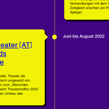
Verhandlungen mit dem 
Zeitgleich erschien ein Po
Spiegel.
Juni bis August 2022
eater [AT]
ds
te
dell. Theater als
afisch umgesetzt von
en zum „Störenden
 beim Theatertreffen 2022
 den Umbau des