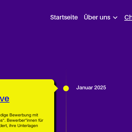
Startseite
Über uns
Ch
Januar 2025
ive
tändige Bewerbung mit
s“. Bewerber*innen für
ert, ihre Unterlagen