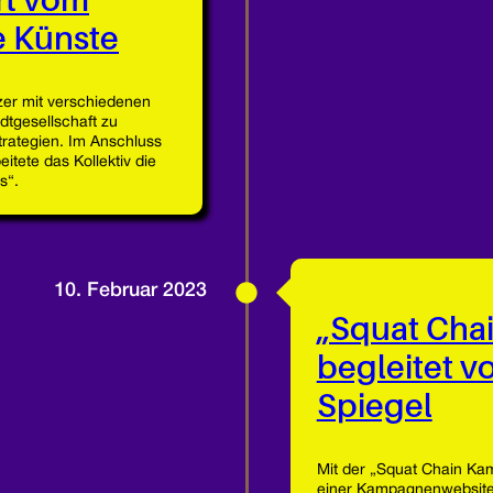
t vom
e Künste
tzer mit verschiedenen
adtgesellschaft zu
trategien. Im Anschluss
tete das Kollektiv die
s“.
10. Februar 2023
„Squat Cha
begleitet v
Spiegel
Mit der „Squat Chain Kam
einer Kampagnenwebsite 