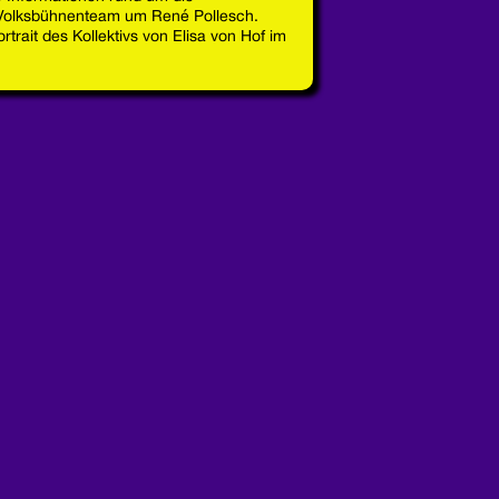
Volksbühnenteam um René Pollesch.
rtrait des Kollektivs von Elisa von Hof im