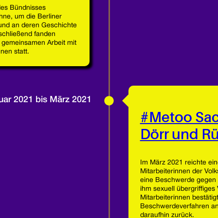
 des Bündnisses
hne, um die Berliner
und an deren Geschichte
nschließend fanden
 gemeinsamen Arbeit mit
nen statt.
uar 2021 bis März 2021
#Metoo Sac
Dörr und Rü
Im März 2021 reichte ei
Mitarbeiterinnen der Vol
eine Beschwerde gegen d
ihm sexuell übergriffiges
Mitarbeiterinnen bestätig
Beschwerdeverfahren an d
daraufhin zurück.