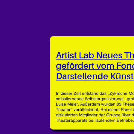
Artist Lab Neues Th
gefördert vom Fon
Darstellende Küns
In dieser Zeit entstand das „Zyklische Mo
selbstlernende Selbstorganisierung“, gr
Luise Meier. Außerdem wurden 89 Thes
Theater“ veröffentlicht. Bei einem Panel
diskutierten Mitglieder der Gruppe über
Theaterapparats bei laufendem Betriebe.