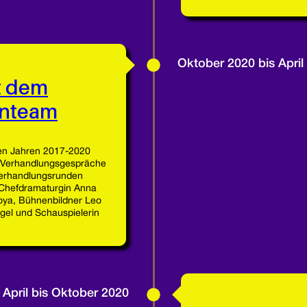
Oktober 2020 bis April
t dem
enteam
den Jahren 2017-2020
e Verhandlungsgespräche
Verhandlungsrunden
Chefdramaturgin Anna
oya, Bühnenbildner Leo
el und Schauspielerin
April bis Oktober 2020