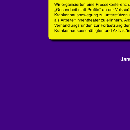
Wir organisierten eine Pressekonferenz
„Gesundheit statt Profite“ an der Volksbü
Krankenhausbewegung zu unterstützen 
als Arbeiter*innentheater zu erinnern. A
Verhandlungsrunden zur Fortsetzung der
Krankenhausbeschäftigten und Aktivist*in
Jan