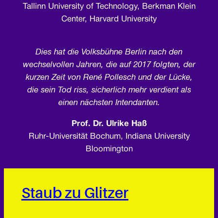
Tallinn University of Technology, Berkman Klein
Center, Harvard University
Dies hat die Volksbühne Berlin nach den
wechselvollen Jahren, die auf 2017 folgten, der
kurzen Zeit von René Pollesch und der Lücke,
die sein Tod riss, sicherlich mehr verdient als
einen nächsten Intendanten.
Prof. Dr. Ulrike Haß
Ruhr-Universität Bochum, Indiana University
Bloomington
Staub zu Glitzer