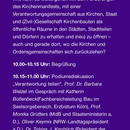
des Kirchenmanifests, mit einer
Verantwortungsgemeinschaft aus Kirchen, Staat
und (Zivil-)Gesellschaft Kirchenbauten als
öffentliche Räume in den Städten, Stadtteilen
und Dörfern zu erhalten und (neu) zu öffnen –
auch und gerade dort, wo die Kirchen und
Ordensgemeinschaften sich zurückziehen?
10.00–10.15 Uhr
:
Begrüßung
10.15–11.00 Uhr:
Podiumsdiskussion
„Verantwortung teilen“.
Prof. Dr. Barbara
Welzel
im Gespräch mit
Katherin
Bollenbeck
(Fachbereichsleitung Bau im
Seelsorgebereich, Erzbistum Köln),
Prof.
Monika Grütters
(MdB und Staatsministerin a.
D.),
Oliver Keymis
(NRW-Landtagspräsident
a.D.),
Dr. Tobias J. Knoblich
(Präsident der