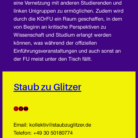
eine Vernetzung mit anderen Studierenden und
linken Unigruppen zu ermöglichen. Zudem wird
durch die KOrFU ein Raum geschaffen, in dem
von Beginn an kritische Perspektiven zu
Wissenschaft und Studium erlangt werden
können, was während der offiziellen
Einführungsveranstaltungen und auch sonst an
der FU meist unter den Tisch fällt.
Staub zu Glitzer
Instagram
Facebook
YouTube
Email: kollektiv@staubzuglitzer.de
Telefon: +49 30 50180774