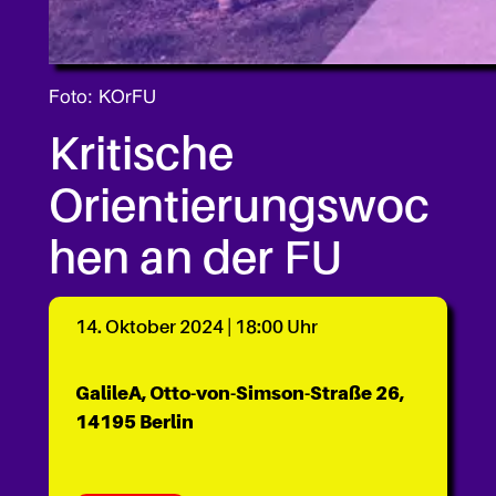
Foto: KOrFU
Kritische
Orientierungswoc
hen an der FU
14. Oktober 2024 | 18:00 Uhr
GalileA, Otto-von-Simson-Straße 26,
14195 Berlin