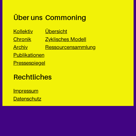
Über uns
Commoning
Kollektiv
Übersicht
Chronik
Zyklisches Modell
Archiv
Ressourcensammlung
Publikationen
Pressespiegel
Rechtliches
Impressum
Datenschutz