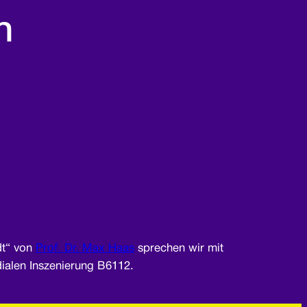
n
dt“ von
Prof. Dr. Max Haas
sprechen wir mit
ialen Inszenierung B6112.