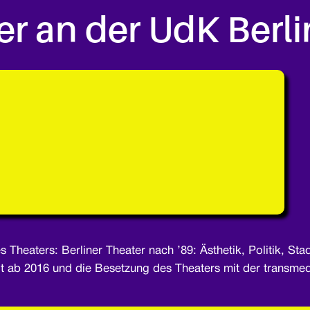
er an der UdK Berli
 Theaters: Berliner Theater nach ’89: Ästhetik, Politik, Sta
t ab 2016 und die Besetzung des Theaters mit der transmed