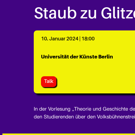
Staub zu Glitz
10. Januar 2024 | 18:00
Universität der Künste Berlin
Talk
In der Vorlesung „Theorie und Geschichte des
den Studierenden über den Volksbühnenstrei