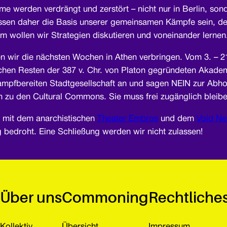
ume werden verdrängt und zerstört – nicht nur in Berlin, so
üssen daher die Basis unserer gemeinsamen Kämpfe sein, den
wollen wir Strategien diskutieren und voneinander lernen
 wir die nächsten Wochen in Athen verbringen. Vom 3. – 21.
hen Resten der 387 v. Chr. von Platon gegründeten Akademi
kampfbereiten Stadtgesellschaft an und sagen NEIN zur Ab
 zu den Cultural Commons. Sie muss frei zugänglich bleiben
 mit dem anarchistischen
Theater Embros
und dem
Void Ne
bedroht. Eine Schließung werden wir nicht zulassen!
Über uns
Commoning
Rechtliche
Kollektiv
Übersicht
Impressum