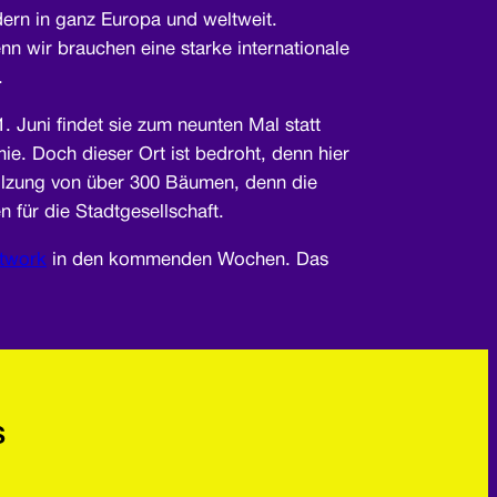
ndern in ganz Europa und weltweit.
n wir brauchen eine starke internationale
.
 Juni findet sie zum neunten Mal statt
e. Doch dieser Ort ist bedroht, denn hier
holzung von über 300 Bäumen, denn die
 für die Stadtgesellschaft.
twork
in den kommenden Wochen. Das
s