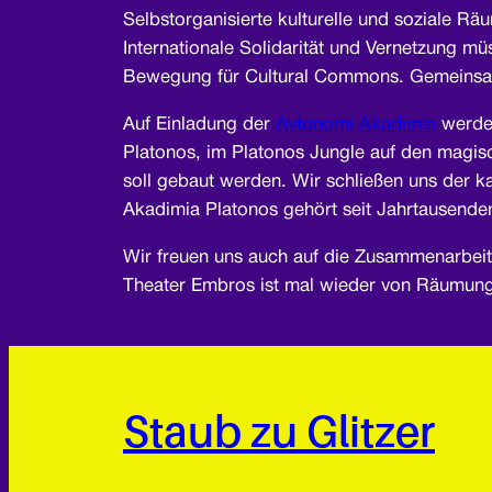
Selbstorganisierte kulturelle und soziale Rä
Internationale Solidarität und Vernetzung m
Bewegung für Cultural Commons. Gemeinsam 
Auf Einladung der
Avtonomi Akadimia
werden
Platonos, im Platonos Jungle auf den magisc
soll gebaut werden. Wir schließen uns der 
Akadimia Platonos gehört seit Jahrtausenden
Wir freuen uns auch auf die Zusammenarbeit
Theater Embros ist mal wieder von Räumung 
Staub zu Glitzer